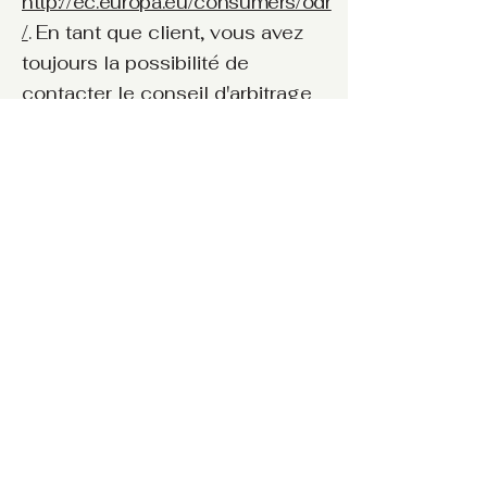
http://ec.europa.eu/consumers/odr
/
.
En tant que client, vous avez
toujours la possibilité de
contacter le conseil d'arbitrage
de la Commission européenne.
Nous ne sommes ni disposés à,
ni obligés de, participer à une
procédure de règlement des
litiges devant un conseil
d'arbitrage de la consommation.
E-mail :
Tél :
Fax :
Adresse :